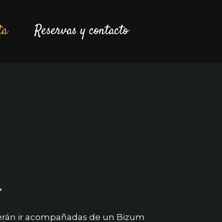
ta
Reservas y contacto
4
berán ir acompañadas de un Bizum